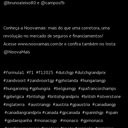
@brunoaleixo80 e @camposfb
Conheça a Noovamais: mais do que uma corretora, uma
revolução no mercado de seguros e financiamentos!
Acesse www.noovamais.com.br e confira também no Insta
@NoovaMais
#formula1 #f1 #f12025 #dutchgp #dutchgrandprix
#zandvoort #zandvoortgp #gpholanda #hungariangp
#hungaroring #gphungria #belgiumgp #spafrancorchamps
#gpbelgica #britishgp #britishgrandprix #british #silverstone
#inglaterra #austriangp #austria #gpaustria #canadiangp
#canadiangrandprix #canada #gpcanada #spanishgp #spain
#gpdaespanha #monacogp #monaco #gpmonaco