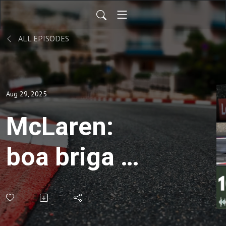
ALL EPISODES
Aug 29, 2025
McLaren:
boa briga ou
disputa sem
sal ? ALÉM