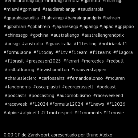
#emiliaromagnagp #imolagp #imola #gpimola #miamigp
#miami #gpmiami #saudiarabiangp #saudiarabia
#gparabiasaudita #bahraingp #bahraingrandprix #bahrain
#gpbahrain #gpbahrein #japanesegp #japangp #japão #gpjapão
#chinesegp #gpchina #australiangp #australiangrandprix
#ausgp #australia #gpaustralia #f1testing #noticiasdaf1
#formulaone #f1today #f1tv #f1team #f1teams #f1agora
#f1brasil #preseason2025 #ferrari #mercedes #redbull
#redbullracing #lewishamilton #maxverstappen
#charlesleclerc #carlossainz #fernandoalonso #mclaren
#landonorris #oscarpiastri #georgerussell #podcast
#podcasts #podcasting #automobilismo #raceweekend
#raceweek #f12024 #formula12024 #f1news #f12026
#alpine #alpinef1 #f1motorsport #f1moments #f1movie
0:00 GP de Zandvoort apresentado por Bruno Aleixo