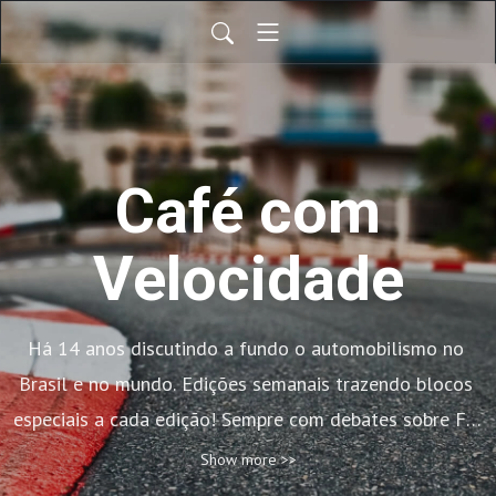
Café com
Velocidade
Há 14 anos discutindo a fundo o automobilismo no 
Brasil e no mundo. Edições semanais trazendo blocos 
especiais a cada edição! Sempre com debates sobre F1, 
Indy, MotoGP, Formula E e Stock Car, o Café com 
Show more >>
Velocidade traz a dose certa na análise do esporte a 