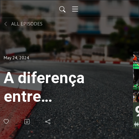
ALL EPISODES
May 24, 2024
A diferença
entre
McLaren e
Red Bull e o