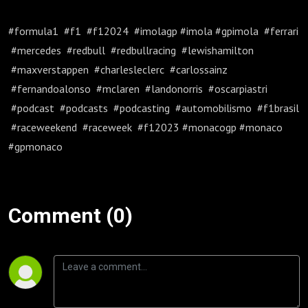
#formula1 #f1 #f12024 #imolagp #imola #gpimola #ferrari
#mercedes #redbull #redbullracing #lewishamilton
#maxverstappen #charlesleclerc #carlossainz
#fernandoalonso #mclaren #landonorris #oscarpiastri
#podcast #podcasts #podcasting #automobilismo #f1brasil
#raceweekend #raceweek #f12023 #monacogp #monaco
#gpmonaco
Comment (0)