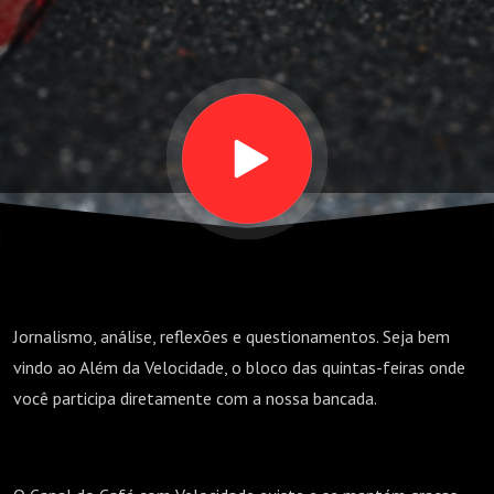
desprezo da
Andretti
pela Liberty |
ALÉM DA
VELOCIDADE
Jornalismo, análise, reflexões e questionamentos. Seja bem
vindo ao Além da Velocidade, o bloco das quintas-feiras onde
você participa diretamente com a nossa bancada.