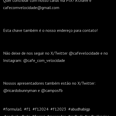
Quer contribuir com nosso canal via PIX? A chave é
cafecomvelocidade@gmail.com
Esta chave também é o nosso endereço para contato!
Não deixe de nos seguir no X/Twitter @cafevelocidade e no
Instagram: @cafe_com_velocidade
Nossos apresentadores também estão no X/Twitter:
@ricardobunnyman e @camposfb
#formula1 #f1 #f12024 #f12023 #abudhabigp