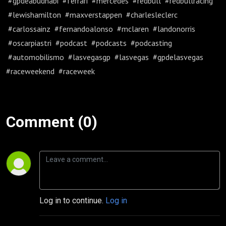
#gpdeabudhabi #ferrari #mercedes #redbull #redbullracing
#lewishamilton #maxverstappen #charlesleclerc
#carlossainz #fernandoalonso #mclaren #landonorris
#oscarpiastri #podcast #podcasts #podcasting
#automobilismo #lasvegasgp #lasvegas #gpdelasvegas
#raceweekend #raceweek
Comment (0)
Log in to continue.
Log in