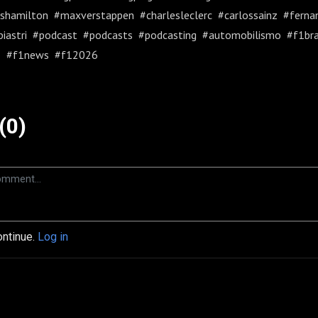
ishamilton #maxverstappen #charlesleclerc #carlossainz #fern
piastri #podcast #podcasts #podcasting #automobilismo #f1br
3 #f1news #f12026
(0)
ontinue.
Log in