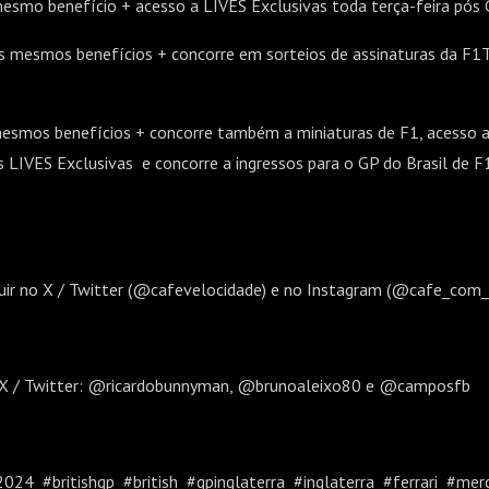
mesmo benefício + acesso a LIVES Exclusivas toda terça-feira pós
Os mesmos benefícios + concorre em sorteios de assinaturas da F
esmos benefícios + concorre também a miniaturas de F1, acesso 
LIVES Exclusivas e concorre a ingressos para o GP do Brasil de 
uir no X / Twitter (@cafevelocidade) e no Instagram (@cafe_com
o X / Twitter: @ricardobunnyman, @brunoaleixo80 e @camposfb
24 #britishgp #british #gpinglaterra #inglaterra #ferrari #mer