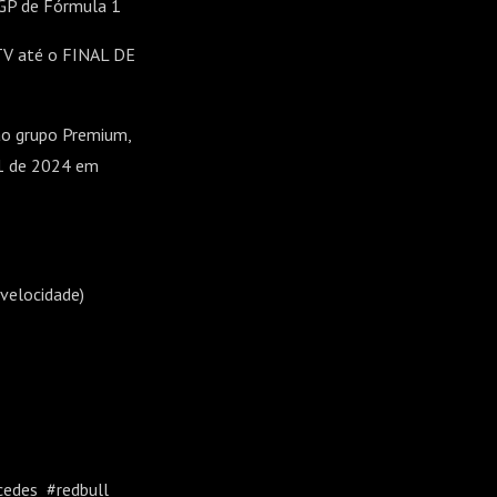
 GP de Fórmula 1
1TV até o FINAL DE
ao grupo Premium,
F1 de 2024 em
_velocidade)
cedes #redbull