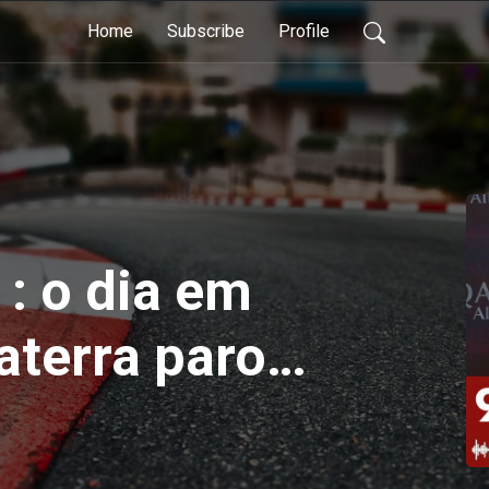
Home
Subscribe
Profile
 : o dia em
aterra parou |
M
ADE