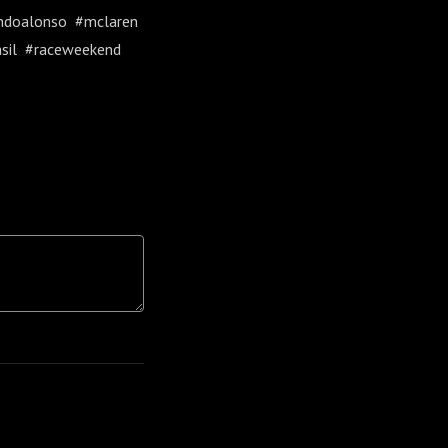
andoalonso #mclaren
asil #raceweekend