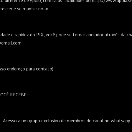
to diferente de Apoio, confira as facilidades do http://www.apoia
crescer e se manter no ar.
lidade e rapidez do PIX, você pode se tornar apoiador através da c
@gmail.com
sso endereço para contato)
VOCÊ RECEBE:
 - Acesso a um grupo exclusivo de membros do canal no whatsapp