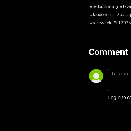
#redbullracing #lew
#landonorris #oscar
#raceweek #f1202
Comment 
Log in to c