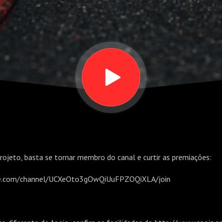
rojeto, basta se tornar membro do canal e curtir as premiações:
e.com/channel/UCXeOto3gOwQiUuFPZOQiXLA/join