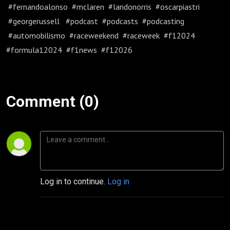
#fernandoalonso #mclaren #landonorris #oscarpiastri
#georgerussell #podcast #podcasts #podcasting
#automobilismo #raceweekend #raceweek #f12024
#formula12024 #f1news #f12026
Comment (0)
Log in to continue.
Log in