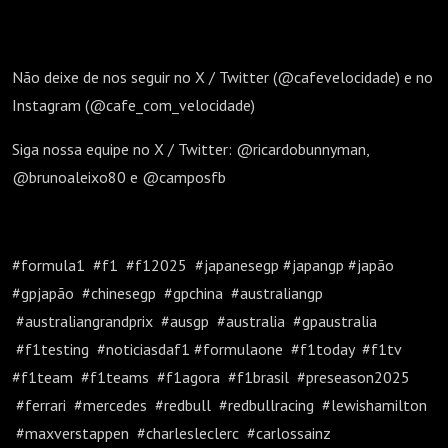
Não deixe de nos seguir no X / Twitter (@cafevelocidade) e no
Instagram (@cafe_com_velocidade)
Siga nossa equipe no X / Twitter: @ricardobunnyman,
@brunoaleixo80 e @camposfb
#formula1 #f1 #f12025 #japanesegp #japangp #japão
#gpjapão #chinesegp #gpchina #australiangp
#australiangrandprix #ausgp #australia #gpaustralia
#f1testing #noticiasdaf1 #formulaone #f1today #f1tv
#f1team #f1teams #f1agora #f1brasil #preseason2025
#ferrari #mercedes #redbull #redbullracing #lewishamilton
#maxverstappen #charlesleclerc #carlossainz